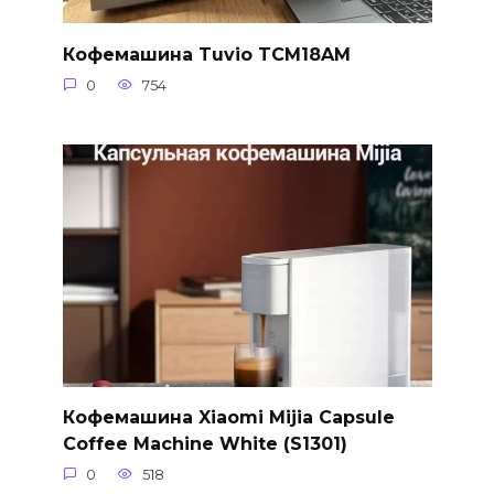
Кофемашина Tuvio TCM18AM
0
754
Кофемашина Xiaomi Mijia Capsule
Coffee Machine White (S1301)
0
518