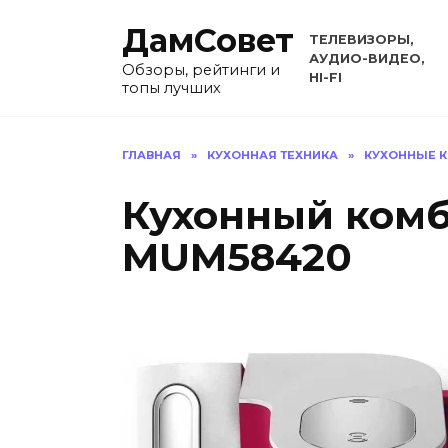
Перейти
ДамСовет
к
ТЕЛЕВИЗОРЫ,
содержанию
АУДИО-ВИДЕО,
Обзоры, рейтинги и
HI-FI
топы лучших
ГЛАВНАЯ
»
КУХОННАЯ ТЕХНИКА
»
КУХОННЫЕ 
Кухонный комб
MUM58420