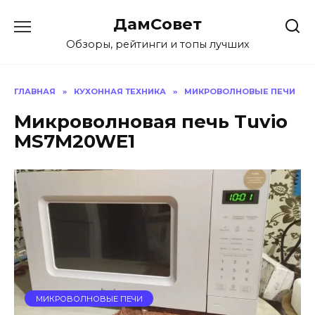
Перейти
ДамСовет
к
содержанию
Обзоры, рейтинги и топы лучших
ГЛАВНАЯ
»
КУХОННАЯ ТЕХНИКА
»
МИКРОВОЛНОВЫЕ ПЕЧИ
Микроволновая печь Tuvio
MS7M20WE1
МИКРОВОЛНОВЫЕ ПЕЧИ