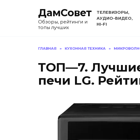
Перейти
ДамСовет
к
ТЕЛЕВИЗОРЫ,
содержанию
АУДИО-ВИДЕО,
Обзоры, рейтинги и
HI-FI
топы лучших
ГЛАВНАЯ
»
КУХОННАЯ ТЕХНИКА
»
МИКРОВОЛН
ТОП—7. Лучши
печи LG. Рейти