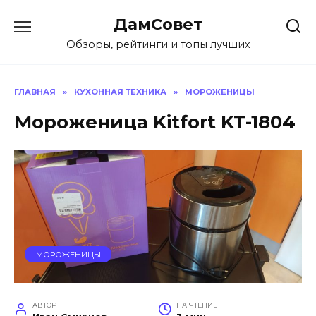
Перейти
ДамСовет
к
содержанию
Обзоры, рейтинги и топы лучших
ГЛАВНАЯ
»
КУХОННАЯ ТЕХНИКА
»
МОРОЖЕНИЦЫ
Мороженица Kitfort KT-1804
МОРОЖЕНИЦЫ
АВТОР
НА ЧТЕНИЕ