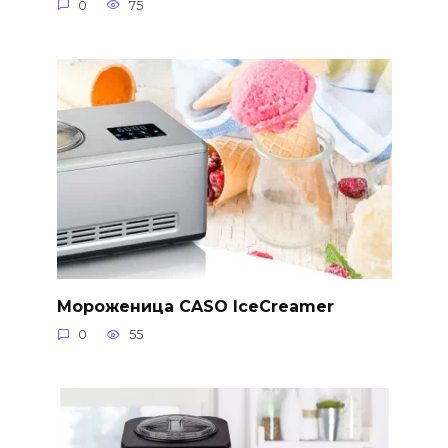
0
75
Мороженица CASO IceCreamer
0
55