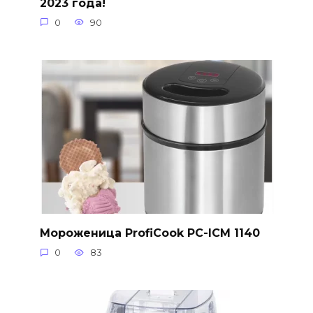
2023 года!
0
90
Мороженица ProfiCook PC-ICM 1140
0
83