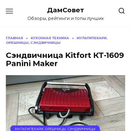
Перейти
ДамСовет
к
содержанию
Обзоры, рейтинги и топы лучших
ГЛАВНАЯ
»
КУХОННАЯ ТЕХНИКА
»
МУЛЬТИПЕКАРИ,
ОРЕШНИЦЫ, СЭНДВИЧНИЦЫ
Сэндвичница Kitfort КТ-1609
Panini Maker
МУЛЬТИПЕКАРИ, ОРЕШНИЦЫ, СЭНДВИЧНИЦЫ