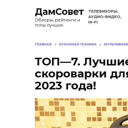
Перейти
ДамСовет
к
ТЕЛЕВИЗОРЫ,
содержанию
АУДИО-ВИДЕО,
Обзоры, рейтинги и
HI-FI
топы лучших
ГЛАВНАЯ
»
КУХОННАЯ ТЕХНИКА
»
МУЛЬТИВАР
ТОП—7. Лучшие
скороварки дл
2023 года!