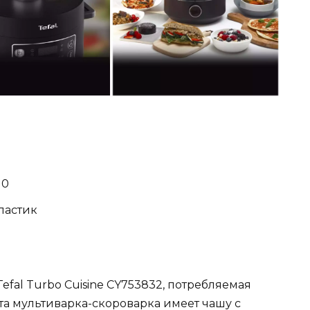
10
пластик
efal Turbo Cuisine CY753832, потребляемая
Эта мультиварка-скороварка имеет чашу с