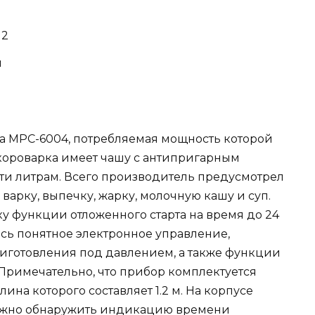
12
л
ea MPC-6004, потребляемая мощность которой
-скороварка имеет чашу с антипригарным
ти литрам. Всего производитель предусмотрел
варку, выпечку, жарку, молочную кашу и суп.
у функции отложенного старта на время до 24
есь понятное электронное управление,
иготовления под давлением, а также функции
 Примечательно, что прибор комплектуется
на которого составляет 1.2 м. На корпусе
 можно обнаружить индикацию времени