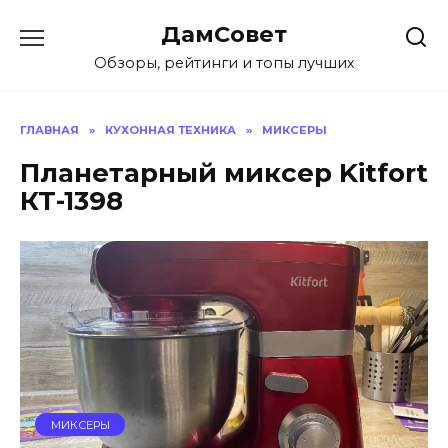
Перейти
ДамСовет
к
содержанию
Обзоры, рейтинги и топы лучших
ГЛАВНАЯ
»
КУХОННАЯ ТЕХНИКА
»
МИКСЕРЫ
Планетарный миксер Kitfort
КТ-1398
МИКСЕРЫ