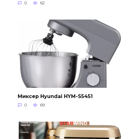
0
62
Миксер Hyundai HYM-S5451
0
69