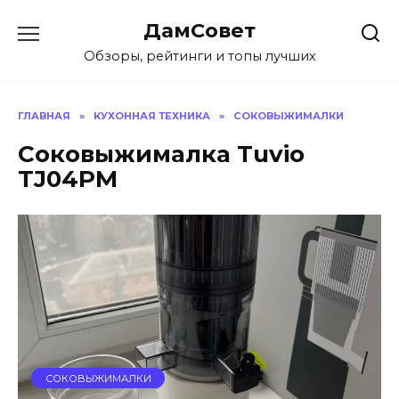
Перейти
ДамСовет
к
содержанию
Обзоры, рейтинги и топы лучших
ГЛАВНАЯ
»
КУХОННАЯ ТЕХНИКА
»
СОКОВЫЖИМАЛКИ
Соковыжималка Tuvio
TJ04PM
СОКОВЫЖИМАЛКИ