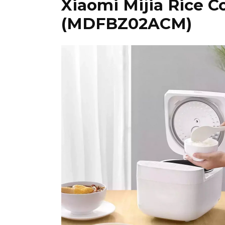
Xiaomi Mijia Rice C
(MDFBZ02ACM)