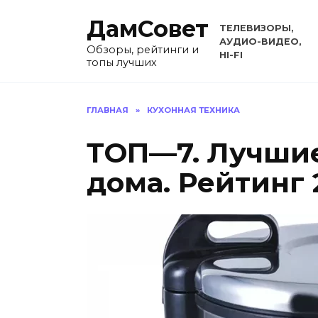
Перейти
ДамСовет
к
ТЕЛЕВИЗОРЫ,
содержанию
АУДИО-ВИДЕО,
Обзоры, рейтинги и
HI-FI
топы лучших
ГЛАВНАЯ
»
КУХОННАЯ ТЕХНИКА
ТОП—7. Лучшие
дома. Рейтинг 