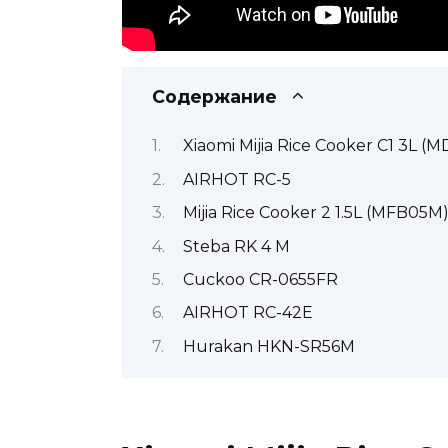
Содержание
Xiaomi Mijia Rice Cooker C1 3L 
AIRHOT RC-5
Mijia Rice Cooker 2 1.5L (MFB05M
Steba RK 4 M
Cuckoo CR-0655FR
AIRHOT RC-42E
Hurakan HKN-SR56M