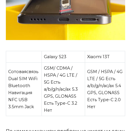
Galaxy S23
Xiaomi 13T
GSM/ CDMA /
Сотоваясвязь
GSM / HSPA / 4G
HSPA / 4G LTE /
Dual SIM WiFi
LTE / 5G Есть
5G Есть
Bluetooth
a/b/g/n/ac/ax 5.4
a/b/g/n/ac/ax 5.3
Навигация
GPS, GLONASS
GPS, GLONASS
NFC USB
Есть Type-C 2.0
Есть Type-C 3.2
3.5mm Jack
Нет
Нет