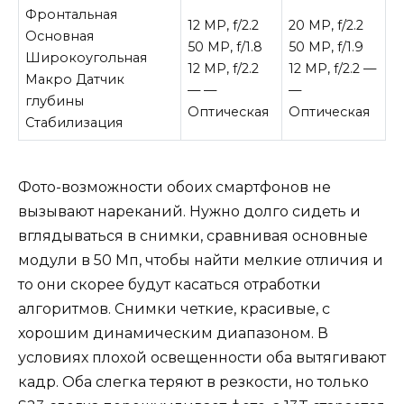
Фронтальная
12 MP, f/2.2
20 MP, f/2.2
Основная
50 MP, f/1.8
50 MP, f/1.9
Широкоугольная
12 MP, f/2.2
12 MP, f/2.2 —
Макро Датчик
— —
—
глубины
Оптическая
Оптическая
Стабилизация
Фото-возможности обоих смартфонов не
вызывают нареканий. Нужно долго сидеть и
вглядываться в снимки, сравнивая основные
модули в 50 Мп, чтобы найти мелкие отличия и
то они скорее будут касаться отработки
алгоритмов. Снимки четкие, красивые, с
хорошим динамическим диапазоном. В
условиях плохой освещенности оба вытягивают
кадр. Оба слегка теряют в резкости, но только