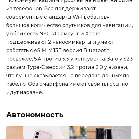
По коммуникациям проблем не имеет ни один
из телефонов. Все поддерживают
современные стандарты Wi-Fi, оба ловят
большое количество спутников для навигации,
у обоих есть NFC. И Самсунг и Xiaomi
поддерживают 2 наносимкарты и умеют
работать с eSIM. У 13T версия Bluetooth
посвежее, 5.4 против 5.3 у конкурента. Зато у S23
разъем Type-C версии 3.2 против 2.0 у визави,
что лучше сказывается на передаче данных по
кабелю. Оба смартфона имеют свои плюсы, но
идут наравне.
Автономность