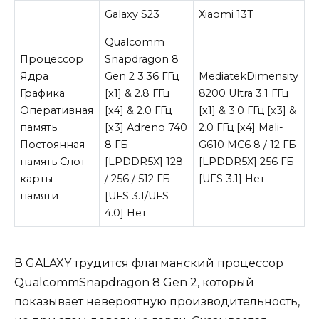
Galaxy S23
Xiaomi 13T
Qualcomm
Процессор
Snapdragon 8
Ядра
Gen 2 3.36 ГГц
MediatekDimensity
Графика
[x1] & 2.8 ГГц
8200 Ultra 3.1 ГГц
Оперативная
[x4] & 2.0 ГГц
[x1] & 3.0 ГГц [x3] &
память
[x3] Adreno 740
2.0 ГГц [x4] Mali-
Постоянная
8 ГБ
G610 MC6 8 / 12 ГБ
память Слот
[LPDDR5X] 128
[LPDDR5X] 256 ГБ
карты
/ 256 / 512 ГБ
[UFS 3.1] Нет
памяти
[UFS 3.1/UFS
4.0] Нет
В GALAXY трудится флагманский процессор
QualcommSnapdragon 8 Gen 2, который
показывает невероятную производительность,