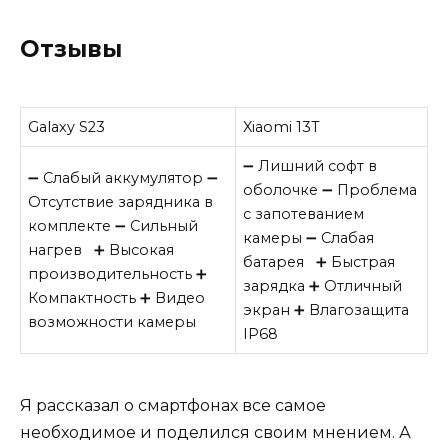
Отзывы
Galaxy S23
Xiaomi 13T
➖ Лишний софт в
➖ Слабый аккумулятор ➖
оболочке ➖ Проблема
Отсутствие зарядника в
с запотеванием
комплекте ➖ Сильный
камеры ➖ Слабая
нагрев ➕ Высокая
батарея ➕ Быстрая
производительность ➕
зарядка ➕ Отличный
Компактность ➕ Видео
экран ➕ Влагозащита
возможности камеры
IP68
Я рассказал о смартфонах все самое
необходимое и поделился своим мнением. А