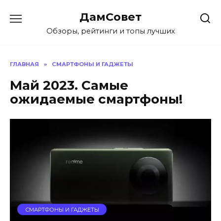
Перейти
ДамСовет
к
содержанию
Обзоры, рейтинги и топы лучших
ГЛАВНАЯ
»
СМАРТФОНЫ И ГАДЖЕТЫ
Май 2023. Самые
ожидаемые смартфоны!
СМАРТФОНЫ И ГАДЖЕТЫ