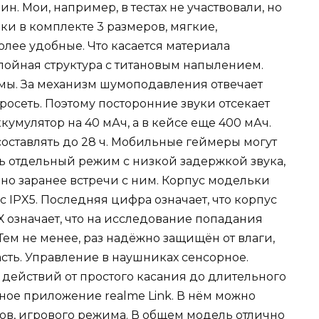
н. Мои, например, в тестах не участвовали, но
ки в комплекте 3 размеров, мягкие,
лее удобные. Что касается материала
лойная структура с титановым напылением.
имы. За механизм шумоподавления отвечает
росеть. Поэтому посторонние звуки отсекает
кумулятор на 40 мАч, а в кейсе еще 400 мАч.
оставлять до 28 ч. Мобильные геймеры могут
сть отдельный режим с низкой задержкой звука,
но заранее встречи с ним. Корпус модельки
 IPX5. Последняя цифра означает, что корпус
Х означает, что на исследование попадания
Тем не менее, раз надёжно защищён от влаги,
асть. Управление в наушниках сенсорное.
действий от простого касания до длительного
ное приложение realme Link. В нём можно
сов, игрового режима. В общем модель отлично