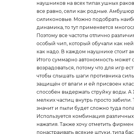
наушников на всех типах ушных ракови
все равно, сели как родные. Амбушюр
силиконовые. Можно подобрать наибо
динамика, то тут применяется многос
Поэтому все частоты отлично различ
особый чип, который обучали как ней
как надо. В каждом наушнике стоит ак
Итого суммарно автономность может с
возрадоваться, потому что для игр е
чтобы слышать шаги противника силь
защищён от влаги и ей присвоен класс
способен выдержать струйку воды. А 
мелких частиц внутрь просто забили. 
значит и пыли будет сложно туда поп
Используется комбинация различных 
нажатия. Также хочу отметить фирмен
понастраивать всякие штуки, типа ба