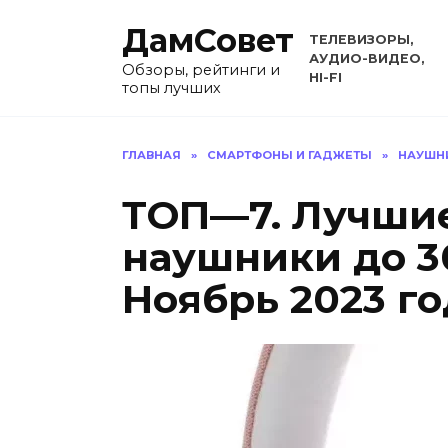
Перейти
ДамСовет
к
ТЕЛЕВИЗОРЫ,
содержанию
АУДИО-ВИДЕО,
Обзоры, рейтинги и
HI-FI
топы лучших
ГЛАВНАЯ
»
СМАРТФОНЫ И ГАДЖЕТЫ
»
НАУШН
ТОП—7. Лучши
наушники до 3
Ноябрь 2023 го