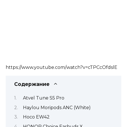
https://www.youtube.com/watch?v=cTPCcOfdslE
Содержание
Atvel Tune S5 Pro
Haylou Moripods ANC (White)
Hoco EW42
HONOR Choice Earbuds X