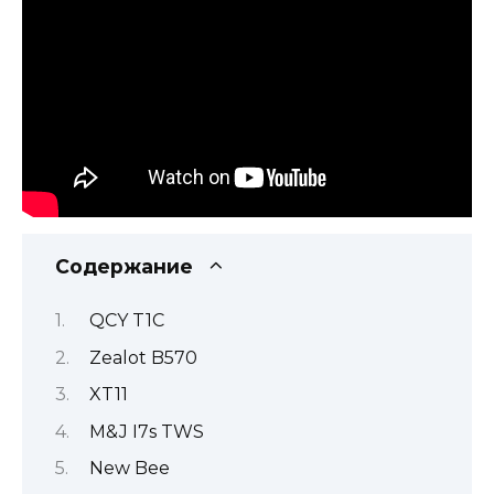
Содержание
QCY T1C
Zealot B570
XT11
M&J I7s TWS
New Bee