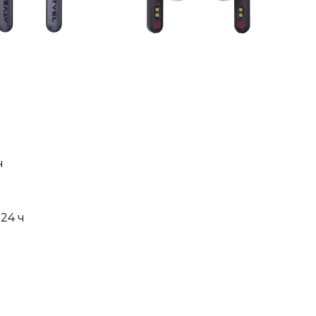
ч
 24 ч