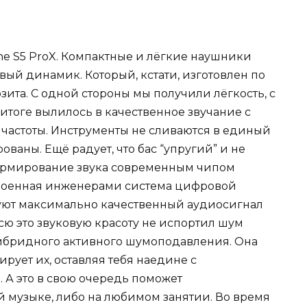
ne S5 ProX. Компактные и лёгкие наушники
ый динамик. Который, кстати, изготовлен по
зита. С одной стороны мы получили лёгкость, с
 итоге вылилось в качественное звучание с
 частоты. Инструменты не сливаются в единый
ваны. Ещё радует, что бас “упругий” и не
Формирование звука современным чипом
троенная инженерами система цифровой
руют максимально качественный аудиосигнал
ю это звуковую красоту не испортил шум
ибридного активного шумоподавления. Она
рует их, оставляя тебя наедине с
А это в свою очередь поможет
 музыке, либо на любимом занятии. Во время