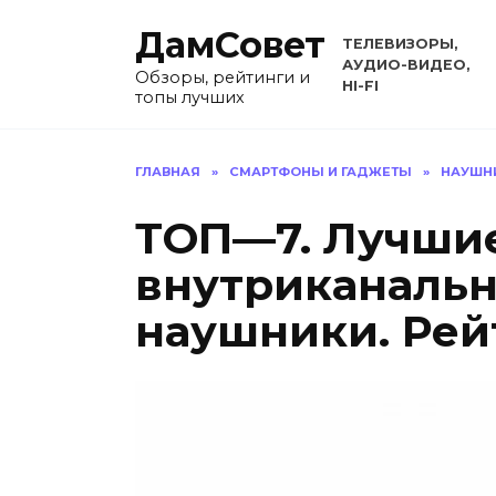
Перейти
ДамСовет
к
ТЕЛЕВИЗОРЫ,
содержанию
АУДИО-ВИДЕО,
Обзоры, рейтинги и
HI-FI
топы лучших
ГЛАВНАЯ
»
СМАРТФОНЫ И ГАДЖЕТЫ
»
НАУШН
ТОП—7. Лучши
внутриканаль
наушники. Рейт