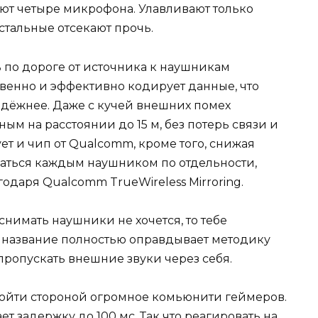
ют четыре микрофона. Улавливают только
остальные отсекают прочь.
 по дороге от источника к наушникам
ственно и эффективно кодирует данные, что
адёжнее. Даже с кучей внешних помех
ым на расстоянии до 15 м, без потерь связи и
ет и чип от Qualcomm, кроме того, снижая
аться каждым наушником по отдельности,
одаря Qualcomm TrueWireless Mirroring.
снимать наушники не хочется, то тебе
 название полностью оправдывает методику
 пропускать внешние звуки через себя.
бойти стороной огромное комьюнити геймеров.
т задержку до 100 мс. Так что реагировать на