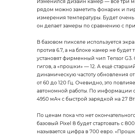
Изменился дизайн камер — все три м
рядом можно заметить фонарик и пи
измерения температуры. Будет очень
он делает замеры по сравнению с п
В базовом пикселе используется экр
против 6.7, а на блоке камер не будет
установят фирменный чип Tensor G3.
гигов, а «прошки» — 12. А ещё старши
динамическую частоту обновления от 1
от 60 до 120 Гц. Очевидно, это повли
автономной работы. По информации о
4950 мАч с быстрой зарядкой на 27 Вт
По ценам пока что нет окончательног
базовый Pixel 8 будет стартовать с 80
называется цифра в 700 евро. «Прошка