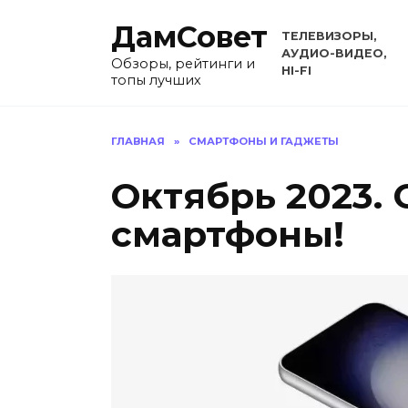
Перейти
ДамСовет
к
ТЕЛЕВИЗОРЫ,
содержанию
АУДИО-ВИДЕО,
Обзоры, рейтинги и
HI-FI
топы лучших
ГЛАВНАЯ
»
СМАРТФОНЫ И ГАДЖЕТЫ
Октябрь 2023.
смартфоны!