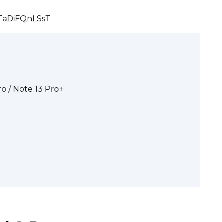
kTaDiFQnLSsT
o / Note 13 Pro+