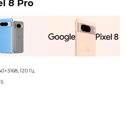
el 8 Pro
40×3168, 120 Гц
IS