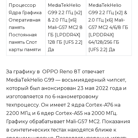
Процессор
MediaTekHelio
MediaTekHelio
Ядра Графика
G99 2.2 ГГц [x2]
G99 2.2 ГГц [x2] &
Оперативная
& 2.0 ГГц [x6]
2.0 ГГц [x6] Mali-
память
Mali-G57 MC2 8
G57 MC2 4/6/8 ГБ
Постоянная
ГБ [LPDDR4X]
[LPDDR4X]
память Слот
128 ГБ [UFS 2.2]
64/128/256 ГБ
карты памяти
Да
[UFS 2.2] Да
За графику в OPPO Reno 8T отвечает
MediaTekHelio G99 — восьмиядерный чипсет,
который был анонсирован 23 мая 2022 года и
изготовляется по 6-нанометровому
техпроцессу. Он имеет 2 ядра Cortex-A76 на
2200 МГц и 6 ядер Cortex-A55 на 2000 МГц.
Графику обрабатывает Mali-G57 MC2. Показания
в синтетических тестах находятся ближе к