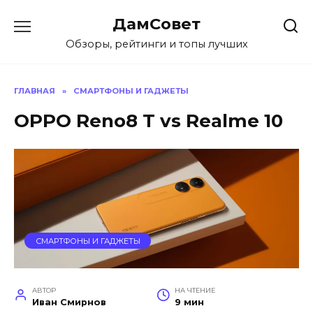
Перейти
ДамСовет
к
содержанию
Обзоры, рейтинги и топы лучших
ГЛАВНАЯ
»
СМАРТФОНЫ И ГАДЖЕТЫ
OPPO Reno8 T vs Realme 10
СМАРТФОНЫ И ГАДЖЕТЫ
АВТОР
НА ЧТЕНИЕ
Иван Смирнов
9 мин