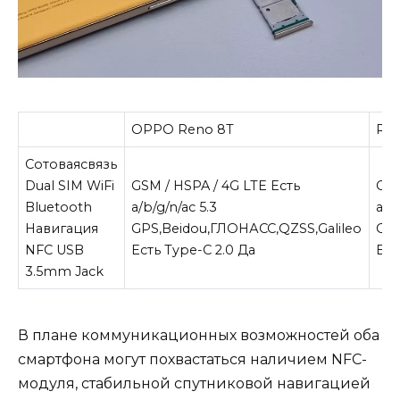
OPPO Reno 8T
Rea
Сотоваясвязь
Dual SIM WiFi
GSM / HSPA / 4G LTE Есть
GSM
Bluetooth
a/b/g/n/ac 5.3
a/b
Навигация
GPS,Beidou,ГЛОНАСС,QZSS,Galileo
GPS
NFC USB
Есть Type-C 2.0 Да
Ест
3.5mm Jack
В плане коммуникационных возможностей оба
смартфона могут похвастаться наличием NFC-
модуля, стабильной спутниковой навигацией