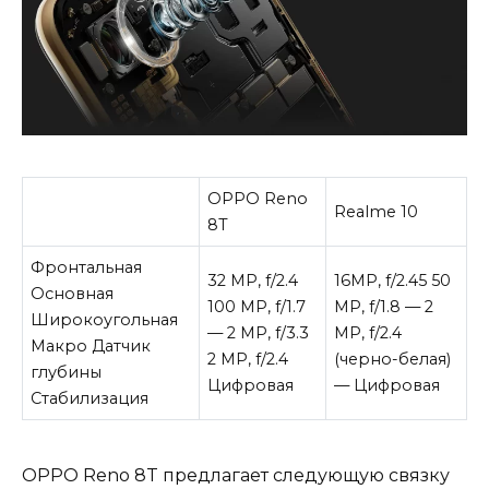
OPPO Reno
Realme 10
8T
Фронтальная
32 MP, f/2.4
16MP, f/2.45 50
Основная
100 MP, f/1.7
MP, f/1.8 — 2
Широкоугольная
— 2 MP, f/3.3
MP, f/2.4
Макро Датчик
2 MP, f/2.4
(черно-белая)
глубины
Цифровая
— Цифровая
Стабилизация
OPPO Reno 8T предлагает следующую связку