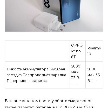
OPPO
Realme
Reno
10
8T
5000
Емкость аккумулятора Быстрая
5000
мАч
зарядка Беспроводная зарядка
мАч 33
33 Вт
Реверсивная зарядка
Вт — —
— —
В плане автономности у обоих смартфонов
также паритет: батареи на 5000 мАч и 33 Вт