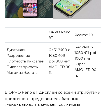
OPPO Reno
Realme 10
8T
6.4” 2400 x
Диагональ
6,43” 2400 x
1080 411 ppi
Разрешение
1080 409
1000 нит
Плотность пикселей
ppi 800 нит
Super
Пиковая яркость
AMOLED 90
AMOLED 90
Матрица Частота
Гц
Гц
В OPPO Reno 8T дисплей со всеми атрибутами
приличного представителя базовых
«середняков». Диагональ 6,43 дюйма,