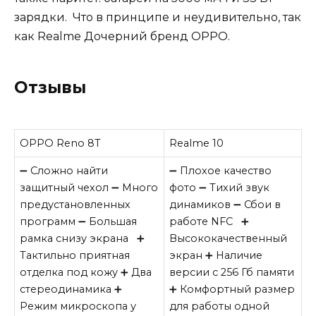
зарядки. Что в принципе и неудивительно, так
как Realme Дочерний бренд OPPO.
Отзывы
OPPO Reno 8T
Realme 10
➖ Сложно найти
➖ Плохое качество
защитный чехол ➖ Много
фото ➖ Тихий звук
предустановленных
динамиков ➖ Сбои в
программ ➖ Большая
работе NFC ➕
рамка снизу экрана ➕
Высококачественный
Тактильно приятная
экран ➕ Наличие
отделка под кожу ➕ Два
версии с 256 Гб памяти
стереодинамика ➕
➕ Комфортный размер
Режим микроскопа у
для работы одной