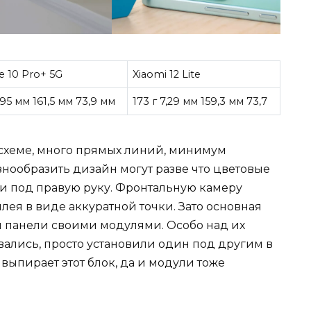
 10 Pro+ 5G
Xiaomi 12 Lite
7,95 мм 161,5 мм 73,9 мм
173 г 7,29 мм 159,3 мм 73,7
й схеме, много прямых линий, минимум
знообразить дизайн могут разве что цветовые
и под правую руку. Фронтальную камеру
лея в виде аккуратной точки. Зато основная
й панели своими модулями. Особо над их
лись, просто установили один под другим в
выпирает этот блок, да и модули тоже