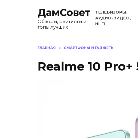
Перейти
ДамСовет
к
ТЕЛЕВИЗОРЫ,
содержанию
АУДИО-ВИДЕО,
Обзоры, рейтинги и
HI-FI
топы лучших
ГЛАВНАЯ
»
СМАРТФОНЫ И ГАДЖЕТЫ
Realme 10 Pro+ 