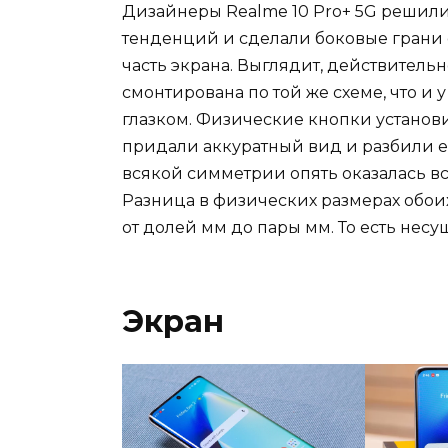
Дизайнеры Realme 10 Pro+ 5G решил
тенденций и сделали боковые грани с
часть экрана. Выглядит, действитель
смонтирована по той же схеме, что и у
глазком. Физические кнопки установ
придали аккуратный вид и разбили её
всякой симметрии опять оказалась вс
Разница в физических размерах обои
от долей мм до пары мм. То есть несу
Экран