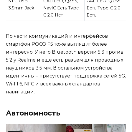
NFC USB
GALILEO, QZSS,
GALILEO, QZSS
3.5mm Jack
NavIC Есть Type-
Есть Type-C 2.0
C 2.0 Нет
Есть
По части коммуникаций и интерфейсов
смартфон POCO F5 тоже выглядит более
интересно. У него Bluetooth версии 5.3 против
5.2 у Realme и еще есть разъем для проводных
наушников 3.5 мм. В остальном устройства
идентичны – присутствует поддержка сетей 5G,
Wi-FI 6, NFC и всех важных стандартов
навигации.
Автономность