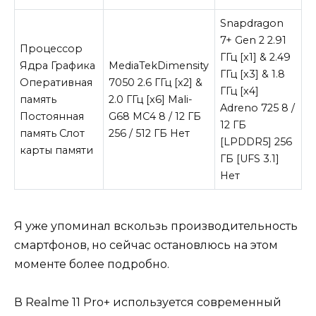
Snapdragon
7+ Gen 2 2.91
Процессор
ГГц [x1] & 2.49
Ядра Графика
MediaTekDimensity
ГГц [x3] & 1.8
Оперативная
7050 2.6 ГГц [x2] &
ГГц [x4]
память
2.0 ГГц [x6] Mali-
Adreno 725 8 /
Постоянная
G68 MC4 8 / 12 ГБ
12 ГБ
память Слот
256 / 512 ГБ Нет
[LPDDR5] 256
карты памяти
ГБ [UFS 3.1]
Нет
Я уже упоминал вскользь производительность
смартфонов, но сейчас остановлюсь на этом
моменте более подробно.
В Realme 11 Pro+ используется современный