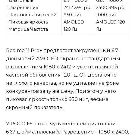
Диагональ
6.7” 1080 x
6.67” 1080 x
Разрешение
2412 394 ppi
2400 395 ppi
Плотность пикселей
950 нит
1000 нит
Пиковая яркость
AMOLED
AMOLED 120
Матрица Частота
120 Гц
Гц
Realme 11 Pro+ предлагает закругленный 6.7-
дюймовый AMOLED-экран с нестандартным
разрешением 1080 x 2412 и уже привычной
частотой обновления 120 Гц. Он достаточно
неплохого качества, но не удивляет на фоне
конкурентов за ту же цену. При этом у него
пиковая яркость только 950 нит, весьма
скромный показатель.
У POCO F5 экран чуть меньшей диагонали –
6.67 дюйма, плоский. Разрешение – 1080 x 2400,