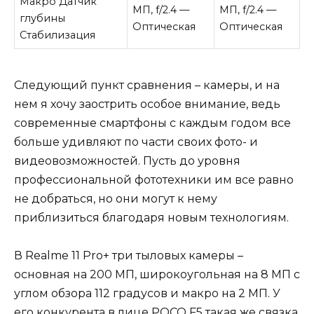
Макро Датчик
МП, f/2.4 —
МП, f/2.4 —
глубины
Оптическая
Оптическая
Стабилизация
Следующий пункт сравнения – камеры, и на
нем я хочу заострить особое внимание, ведь
современные смартфоны с каждым годом все
больше удивляют по части своих фото- и
видеовозможностей. Пусть до уровня
профессиональной фототехники им все равно
не добраться, но они могут к нему
приблизиться благодаря новым технологиям.
В Realme 11 Pro+ три тыловых камеры –
основная на 200 МП, широкоугольная на 8 МП с
углом обзора 112 градусов и макро на 2 МП. У
его конкурента в лице POCO F5 такая же связка