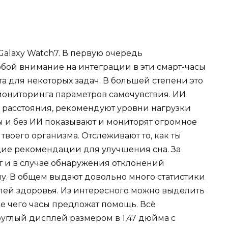
Galaxy Watch7. В первую очередь
обой внимание на интеграции в эти смарт-часы
а для некоторых задач. В большей степени это
мониторинга параметров самочувствия. ИИ
е расстояния, рекомендуют уровни нагрузки
ы и без ИИ показывают и мониторят огромное
воего организма. Отслеживают то, как ты
щие рекомендации для улучшения сна. За
 и в случае обнаружения отклонений
ачу. В общем выдают довольно много статистики
лей здоровья. Из интересного можно выделить
 чего часы предложат помощь. Всё
углый дисплей размером в 1,47 дюйма с