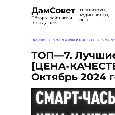
Перейти
ДамСовет
к
ТЕЛЕВИЗОРЫ,
содержанию
АУДИО-ВИДЕО,
Обзоры, рейтинги и
HI-FI
топы лучших
ГЛАВНАЯ
»
СМАРТФОНЫ И ГАДЖЕТЫ
»
СМАРТ
ТОП—7. Лучшие
[ЦЕНА-КАЧЕСТВ
Октябрь 2024 г