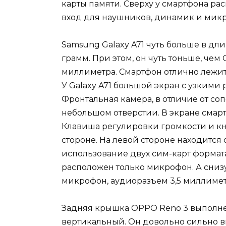
карты памяти. Сверху у смартфона ра
вход для наушников, динамик и мик
Samsung Galaxy A71 чуть больше в дли
грамм. При этом, он чуть тоньше, чем 
миллиметра. Смартфон отлично лежит 
У Galaxy A71 большой экран с узкими р
Фронтальная камера, в отличие от со
небольшом отверстии. В экране смарт
Клавиша регулировки громкости и к
стороне. На левой стороне находится
использование двух сим-карт формата 
расположен только микрофон. А сни
микрофон, аудиоразъем 3,5 миллимет
Задняя крышка OPPO Reno 3 выполне
вертикальный. Он довольно сильно вы