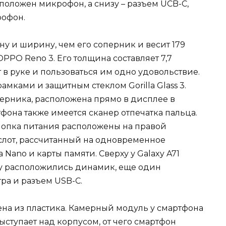
сположен микрофон, а снизу – разъем UCB-C,
рофон.
ну и ширину, чем его соперник и весит 179
OPPO Reno 3. Его толщина составляет 7,7
в руке и пользоваться им одно удовольствие.
амками и защитным стеклом Gorilla Glass 3.
перника, расположена прямо в дисплее в
фона также имеется сканер отпечатка пальца.
нопка питания расположены на правой
 слот, рассчитанный на одновременное
Nano и карты памяти. Сверху у Galaxy A71
зу расположились динамик, еще один
ра и разъем USB-C.
на из пластика. Камерный модуль у смартфона
ступает над корпусом, от чего смартфон