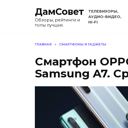
Перейти
ДамСовет
к
ТЕЛЕВИЗОРЫ,
содержанию
АУДИО-ВИДЕО,
Обзоры, рейтинги и
HI-FI
топы лучших
ГЛАВНАЯ
»
СМАРТФОНЫ И ГАДЖЕТЫ
Смартфон OPPO
Samsung A7. С