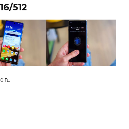
16/512
20 Гц