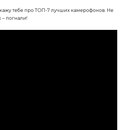
скажу тебе про ТОП-7 лучших камерофонов. Не
 – погнали!