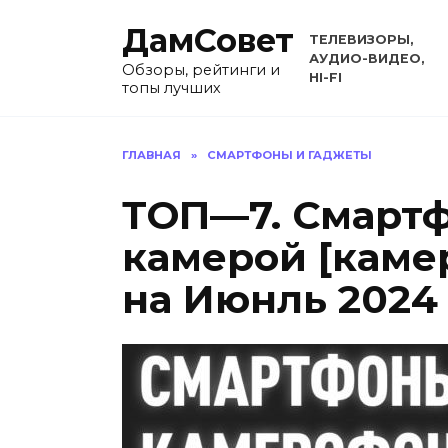
Перейти
ДамСовет
к
ТЕЛЕВИЗОРЫ,
содержанию
АУДИО-ВИДЕО,
Обзоры, рейтинги и
HI-FI
топы лучших
ГЛАВНАЯ
»
СМАРТФОНЫ И ГАДЖЕТЫ
ТОП—7. Cмарт
камерой [каме
на Июнль 2024 