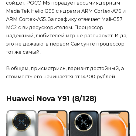
сойдёт. POCO M5 порадует восьмиядерным
MediaTek Helio G99 с ядрами ARM Cortex-A76 и
ARM Cortex-A55. За графику отвечает Mali-G57
MC2 с видеоускорителем. Процессор
надёжный, любителей игр не разочарует. И да,
это не дежавю, в первом Самсунге процессор
тот же самый.
В общем, присмотрись, вариант достойный, а
стоимость его начинается от 14300 рублей.
Huawei Nova Y91 (8/128)