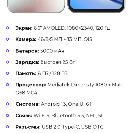
Экран:
6.6″ AMOLED, 1080×2340, 120 Гц
Камера:
48/8/5 МП + 13 МП, OIS
Батарея:
5000 мАч
Зарядка:
быстрая 25 Вт
Память:
8 ГБ / 128 ГБ
Процессор:
Mediatek Dimensity 1080 + Mali-
G68 MC4
Система:
Android 13, One UI 6.1
Связь:
Wi-Fi 5, Bluetooth 5.3, NFC, 5G
Разъемы:
USB 2.0 Type-C, USB OTG