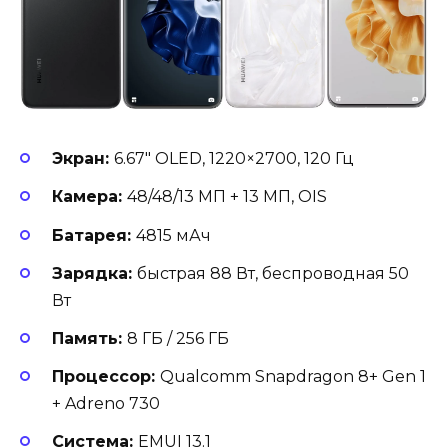
Экран:
6.67″ OLED, 1220×2700, 120 Гц
Камера:
48/48/13 МП + 13 МП, OIS
Батарея:
4815 мАч
Зарядка:
быстрая 88 Вт, беспроводная 50
Вт
Память:
8 ГБ / 256 ГБ
Процессор:
Qualcomm Snapdragon 8+ Gen 1
+ Adreno 730
Система:
EMUI 13.1