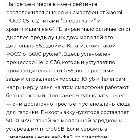
На третьем месте в моем рейтинге
расположился еще один смартфон от Xiaomi —
POCO C51 с 2 гигами “оперативки” и
хранилищем на 64 ГБ. экран мало отличается от
дисплея предыдущих двух моделей его
диагональ 6.52 дюйма. Кстати, стоит такой
POCO от 5600 рублей. Здесь установлен
процессор Helio G36, который уступает по
производительности G85, но с простыми
задачи справляется хорошо: Ютуб и Телеграм,
например, у меня на этом смартфоне работают
без нареканий. Про камеры тут сказать нечего
— они достаточно простые и установлены сюда
для галочки. Емкость аккумулятора составляет
5000 мАч с такой же медленной зарядкой и
устаревшим microUSB. Если сёрфить в
интернете через вай-фай, то смартфон