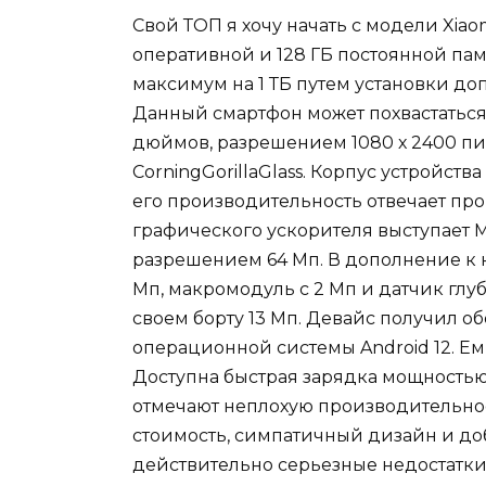
Свой ТОП я хочу начать с модели Xiao
оперативной и 128 ГБ постоянной па
максимум на 1 ТБ путем установки до
Данный смартфон может похвастатьс
дюймов, разрешением 1080 х 2400 п
CorningGorillaGlass. Корпус устройств
его производительность отвечает проц
графического ускорителя выступает M
разрешением 64 Мп. В дополнение к 
Мп, макромодуль с 2 Мп и датчик глу
своем борту 13 Мп. Девайс получил об
операционной системы Android 12. Ем
Доступна быстрая зарядка мощностью 
отмечают неплохую производительнос
стоимость, симпатичный дизайн и доб
действительно серьезные недостатки