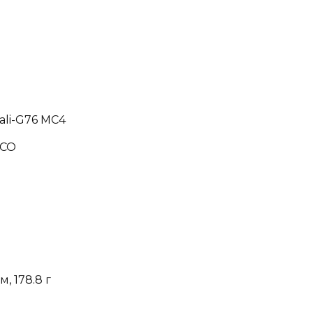
ali-G76 MC4
POCO
м, 178.8 г