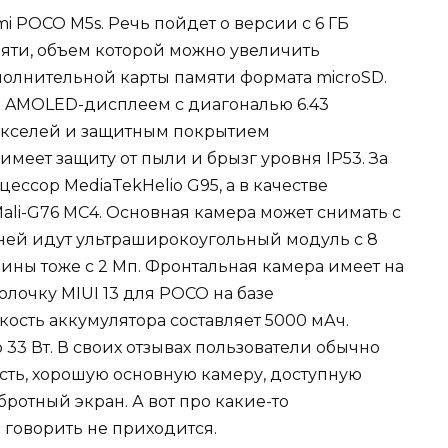
mi POCO M5s. Речь пойдет о версии с 6 ГБ
мяти, объем которой можно увеличить
полнительной карты памяти формата microSD.
я AMOLED-дисплеем с диагональю 6.43
икселей и защитным покрытием
а имеет защиту от пыли и брызг уровня IP53. За
ессор MediaTekHelio G95, а в качестве
ali-G76 MC4. Основная камера может снимать с
ней идут ультраширокоугольный модуль с 8
бины тоже с 2 Мп. Фронтальная камера имеет на
олочку MIUI 13 для POCO на базе
кость аккумулятора составляет 5000 мАч.
33 Вт. В своих отзывах пользователи обычно
ть, хорошую основную камеру, доступную
ротный экран. А вот про какие-то
 говорить не приходится.