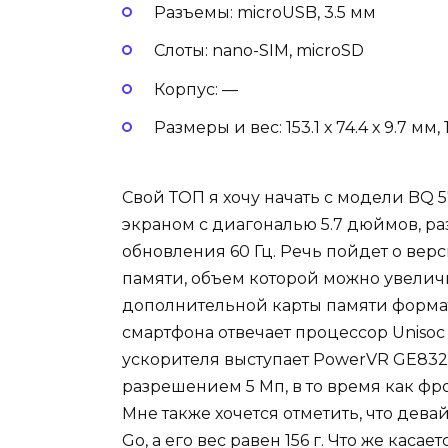
Разъемы: microUSB, 3.5 мм
Слоты: nano-SIM, microSD
Корпус: —
Размеры и вес: 153.1 х 74.4 х 9.7 мм, 
Свой ТОП я хочу начать с модели BQ 57
экраном с диагональю 5.7 дюймов, ра
обновления 60 Гц. Речь пойдет о верс
памяти, объем которой можно увелич
дополнительной карты памяти формат
смартфона отвечает процессор Unisoc 
ускорителя выступает PowerVR GE832
разрешением 5 Мп, в то время как фр
Мне также хочется отметить, что дева
Go, а его вес равен 156 г. Что же каса