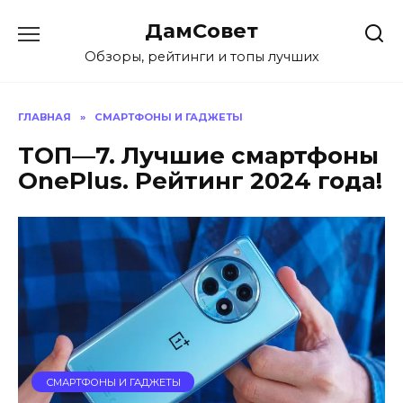
Перейти
ДамСовет
к
содержанию
Обзоры, рейтинги и топы лучших
ГЛАВНАЯ
»
СМАРТФОНЫ И ГАДЖЕТЫ
ТОП—7. Лучшие смартфоны
OnePlus. Рейтинг 2024 года!
СМАРТФОНЫ И ГАДЖЕТЫ