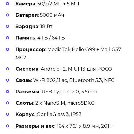
Камера
: 50/2/2 МП + 5 МП
Батарея
: 5000 мАч
Зарядка
: 18 Вт
Память
: 4 ГБ / 64 ГБ
Процессор
: MediaTek Helio G99 + Mali-G57
MC2
Система
: Android 12, MIUI 13 для POCO
Связь
: Wi-Fi 802.11 ac, Bluetooth 5.3, NFC
Разъемы
: USB Type-C 2.0, 3.5mm
Слоты
: 2 x NanoSIM, microSDXC
Корпус
: GorillaGlass 3, IP53
Размеры и вес
: 164 x 76.1 x 8.9 мм, 201 г