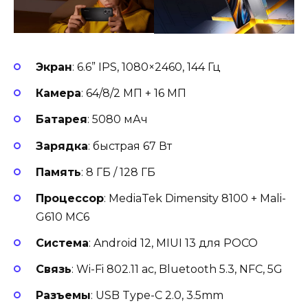
Экран
: 6.6” IPS, 1080×2460, 144 Гц
Камера
: 64/8/2 МП + 16 МП
Батарея
: 5080 мАч
Зарядка
: быстрая 67 Вт
Память
: 8 ГБ / 128 ГБ
Процессор
: MediaTek Dimensity 8100 + Mali-
G610 MC6
Система
: Android 12, MIUI 13 для POCO
Связь
: Wi-Fi 802.11 ac, Bluetooth 5.3, NFC, 5G
Разъемы
: USB Type-C 2.0, 3.5mm