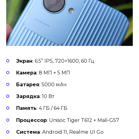
Экран
: 6.5” IPS, 720×1600, 60 Гц
Камера
: 8 МП + 5 МП
Батарея
: 5000 мАч
Зарядка
: 10 Вт
Память
: 4 ГБ / 64 ГБ
Процессор
: Unisoc Tiger T612 + Mali-G57
Система
: Android 11, Realme UI Go