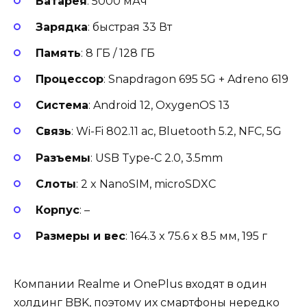
Батарея
: 5000 мАч
Зарядка
: быстрая 33 Вт
Память
: 8 ГБ / 128 ГБ
Процессор
: Snapdragon 695 5G + Adreno 619
Система
: Android 12, OxygenOS 13
Связь
: Wi-Fi 802.11 ac, Bluetooth 5.2, NFC, 5G
Разъемы
: USB Type-C 2.0, 3.5mm
Слоты
: 2 x NanoSIM, microSDXC
Корпус
: –
Размеры и вес
: 164.3 x 75.6 x 8.5 мм, 195 г
Компании Realme и OnePlus входят в один
холдинг BBK, поэтому их смартфоны нередко