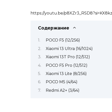
https://youtu.be/p8XZr3_RSD8?si=KX8
Содержание
POCO F5 (12/256)
Xiaomi 13 Ultra (16/1024)
Xiaomi 13T Pro (12/512)
POCO F5 Pro (12/512)
Xiaomi 13 Lite (8/256)
POCO M5 (4/64)
Redmi A2+ (3/64)