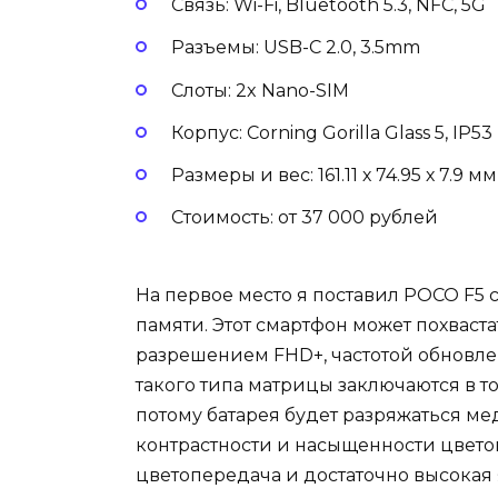
Связь: Wi-Fi, Bluetooth 5.3, NFC, 5G
Разъемы: USB-C 2.0, 3.5mm
Слоты: 2x Nano-SIM
Корпус: Corning Gorilla Glass 5, IP53
Размеры и вес: 161.11 х 74.95 х 7.9 мм,
Стоимость: от 37 000 рублей
На первое место я поставил POCO F5 с
памяти. Этот смартфон может похваст
разрешением FHD+, частотой обновл
такого типа матрицы заключаются в то
потому батарея будет разряжаться ме
контрастности и насыщенности цвето
цветопередача и достаточно высокая я