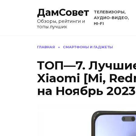
Перейти
ДамСовет
к
ТЕЛЕВИЗОРЫ,
содержанию
АУДИО-ВИДЕО,
Обзоры, рейтинги и
HI-FI
топы лучших
ГЛАВНАЯ
»
СМАРТФОНЫ И ГАДЖЕТЫ
ТОП—7. Лучши
Xiaomi [Mi, Re
на Ноябрь 2023