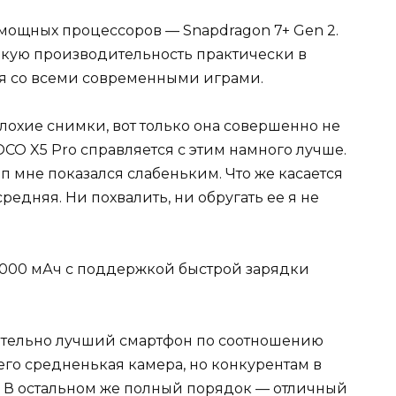
 мощных процессоров — Snapdragon 7+ Gen 2.
окую производительность практически в
тся со всеми современными играми.
лохие снимки, вот только она совершенно не
POCO X5 Pro справляется с этим намного лучше.
 мне показался слабеньким. Что же касается
редняя. Ни похвалить, ни обругать ее я не
а 5000 мАч с поддержкой быстрой зарядки
твительно лучший смартфон по соотношению
него средненькая камера, но конкурентам в
т. В остальном же полный порядок — отличный