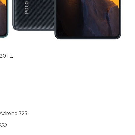
120 Гц
 Adreno 725
POCO