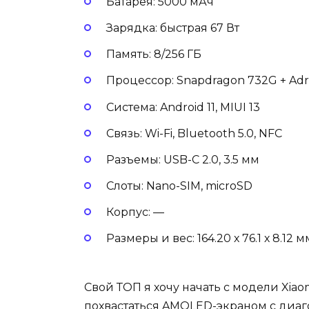
Батарея: 5000 мАч
Зарядка: быстрая 67 Вт
Память: 8/256 ГБ
Процессор: Snapdragon 732G + Ad
Система: Android 11, MIUI 13
Связь: Wi-Fi, Bluetooth 5.0, NFC
Разъемы: USB-C 2.0, 3.5 мм
Слоты: Nano-SIM, microSD
Корпус: —
Размеры и вес: 164.20 х 76.1 х 8.12 м
Свой ТОП я хочу начать с модели Xiaom
похвастаться AMOLED-экраном с диаг