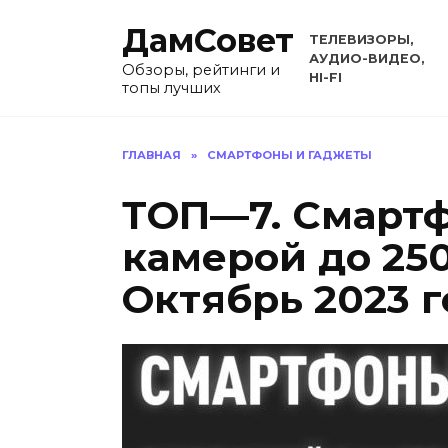
Перейти
ДамСовет
к
ТЕЛЕВИЗОРЫ,
содержанию
АУДИО-ВИДЕО,
Обзоры, рейтинги и
HI-FI
топы лучших
ГЛАВНАЯ
»
СМАРТФОНЫ И ГАДЖЕТЫ
ТОП—7. Смарт
камерой до 250
Октябрь 2023 г