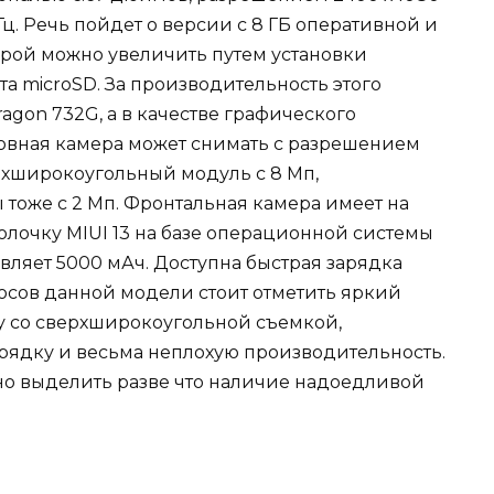
ц. Речь пойдет о версии с 8 ГБ оперативной и
орой можно увеличить путем установки
а microSD. За производительность этого
agon 732G, а в качестве графического
новная камера может снимать с разрешением
ерхширокоугольный модуль с 8 Мп,
 тоже с 2 Мп. Фронтальная камера имеет на
болочку MIUI 13 на базе операционной системы
тавляет 5000 мАч. Доступна быстрая зарядка
юсов данной модели стоит отметить яркий
у со сверхширокоугольной съемкой,
рядку и весьма неплохую производительность.
но выделить разве что наличие надоедливой