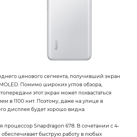
среднего ценового сегмента, получивший экран
MOLED. Помимо широких углов обзора,
топередачи этот экран может похвастаться
м в 1100 нит. Поэтому, даже на улице в
го дисплея будет хорошо видна.
я процессор Snapdragon 678. В сочетании с 4-
 обеспечивает быструю работу в любых