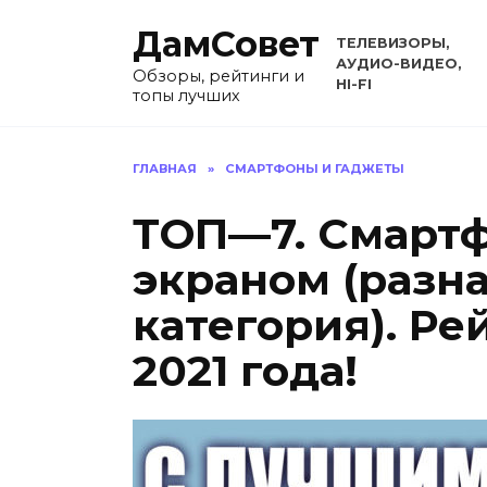
Перейти
ДамСовет
к
ТЕЛЕВИЗОРЫ,
содержанию
АУДИО-ВИДЕО,
Обзоры, рейтинги и
HI-FI
топы лучших
ГЛАВНАЯ
»
СМАРТФОНЫ И ГАДЖЕТЫ
ТОП—7. Смарт
экраном (разн
категория). Ре
2021 года!