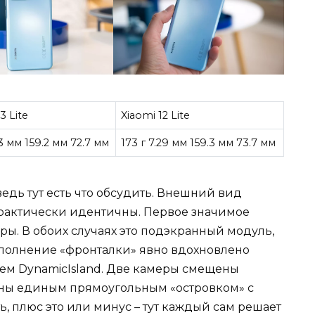
3 Lite
Xiaomi 12 Lite
23 мм 159.2 мм 72.7 мм
173 г 7.29 мм 159.3 мм 73.7 мм
ведь тут есть что обсудить. Внешний вид
 практически идентичны. Первое значимое
ры. В обоих случаях это подэкранный модуль,
. Исполнение «фронталки» явно вдохновлено
м DynamicIsland. Две камеры смещены
ены единым прямоугольным «островком» с
ь, плюс это или минус – тут каждый сам решает