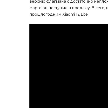
версию флагмана с достаточно неплох
марте он поступил в продажу. В сего
прошлогодним Xiaomi 12 Lite.