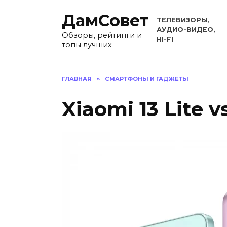
Перейти
ДамСовет
к
ТЕЛЕВИЗОРЫ,
содержанию
АУДИО-ВИДЕО,
Обзоры, рейтинги и
HI-FI
топы лучших
ГЛАВНАЯ
»
СМАРТФОНЫ И ГАДЖЕТЫ
Xiaomi 13 Lite v