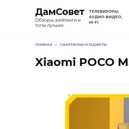
Перейти
ДамСовет
к
ТЕЛЕВИЗОРЫ,
содержанию
АУДИО-ВИДЕО,
Обзоры, рейтинги и
HI-FI
топы лучших
ГЛАВНАЯ
»
СМАРТФОНЫ И ГАДЖЕТЫ
Xiaomi POCO M5