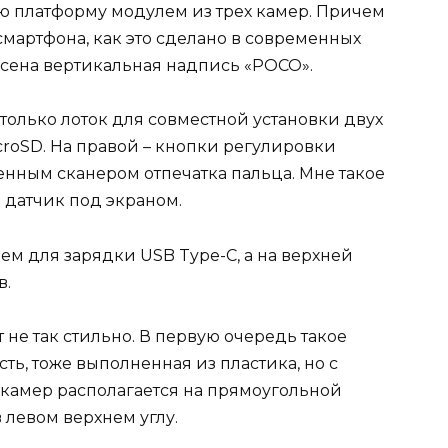
ю платформу модулем из трех камер. Причем
мартфона, как это сделано в современных
несена вертикальная надпись «POCO».
 только лоток для совместной установки двух
icroSD. На правой – кнопки регулировки
енным сканером отпечатка пальца. Мне такое
 датчик под экраном.
м для зарядки USB Type-C, а на верхней
в.
т не так стильно. В первую очередь такое
ь, тоже выполненная из пластика, но с
 камер располагается на прямоугольной
 левом верхнем углу.