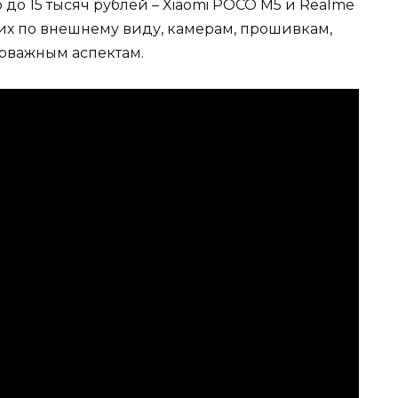
 до 15 тысяч рублей – Xiaomi POCO M5 и Realme
 их по внешнему виду, камерам, прошивкам,
оважным аспектам.