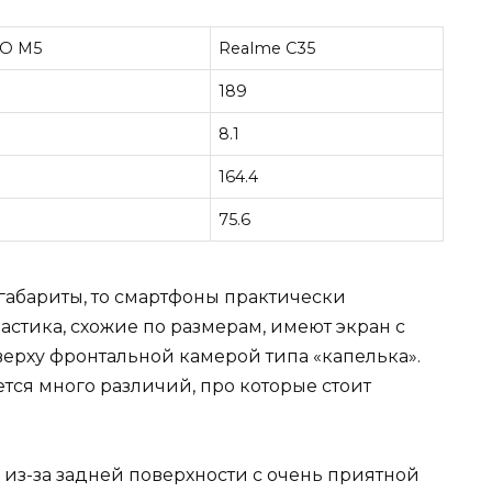
CO M5
Realme C35
189
8.1
164.4
75.6
габариты, то смартфоны практически
стика, схожие по размерам, имеют экран с
рху фронтальной камерой типа «капелька».
тся много различий, про которые стоит
из-за задней поверхности с очень приятной