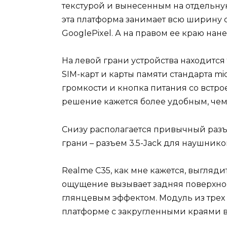
текстурой и вынесенным на отдельну
эта платформа занимает всю ширину с
GooglePixel. А на правом ее краю на
На левой грани устройства находится
SIM-карт и карты памяти стандарта m
громкости и кнопка питания со встро
решение кажется более удобным, чем
Снизу располагается привычный разъе
грани – разъем 3.5-Jack для наушнико
Realme C35, как мне кажется, выгляди
ощущение вызывает задняя поверхност
глянцевым эффектом. Модуль из трех
платформе с закругленными краями в