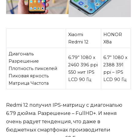
Xiaomi
HONOR
Redmi 12
X8a
Диагональ
6.79” 1080 x
6.7” 1080 x
Разрешение
2460 396 ppi
2388 391
Плотность пикселей
550 нит IPS
ppi – IPS
Пиковая яркость
LCD 90 Гц
LCD 90 Гц
Матрица Частота
Redmi 12 получил IPS-матрицу с диагональю
6.79 дюйма. Разрешение – FullHD+. И меня
очень радует тенденция, что даже в
бюджетных смартфонах производители