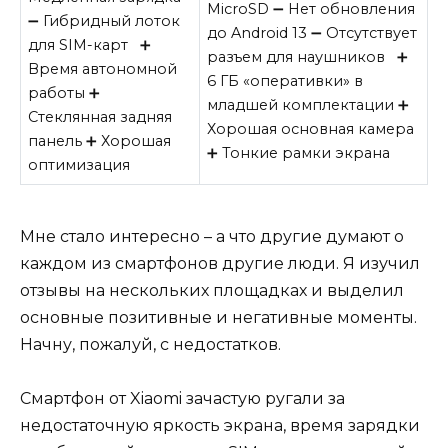
MicroSD ➖ Нет обновления
➖ Гибридный лоток
до Android 13 ➖ Отсутствует
для SIM-карт ➕
разъем для наушников ➕
Время автономной
6 ГБ «оперативки» в
работы ➕
младшей комплектации ➕
Стеклянная задняя
Хорошая основная камера
панель ➕ Хорошая
➕ Тонкие рамки экрана
оптимизация
Мне стало интересно – а что другие думают о
каждом из смартфонов другие люди. Я изучил
отзывы на нескольких площадках и выделил
основные позитивные и негативные моменты.
Начну, пожалуй, с недостатков.
Смартфон от Xiaomi зачастую ругали за
недостаточную яркость экрана, время зарядки