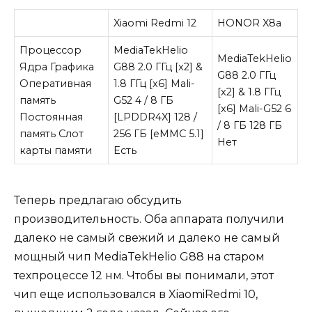
Xiaomi Redmi 12
HONOR X8a
Процессор
MediaTekHelio
MediaTekHelio
Ядра Графика
G88 2.0 ГГц [x2] &
G88 2.0 ГГц
Оперативная
1.8 ГГц [x6] Mali-
[x2] & 1.8 ГГц
память
G52 4 / 8 ГБ
[x6] Mali-G52 6
Постоянная
[LPDDR4X] 128 /
/ 8 ГБ 128 ГБ
память Слот
256 ГБ [eMMC 5.1]
Нет
карты памяти
Есть
Теперь предлагаю обсудить
производительность. Оба аппарата получили
далеко не самый свежий и далеко не самый
мощный чип MediaTekHelio G88 на старом
техпроцессе 12 нм. Чтобы вы понимали, этот
чип еще использовался в XiaomiRedmi 10,