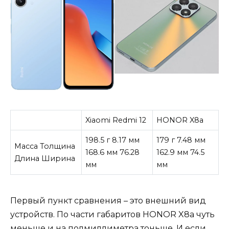
Xiaomi Redmi 12
HONOR X8a
198.5 г 8.17 мм
179 г 7.48 мм
Масса Толщина
168.6 мм 76.28
162.9 мм 74.5
Длина Ширина
мм
мм
Первый пункт сравнения – это внешний вид
устройств. По части габаритов HONOR X8a чуть
меньше и на полмиллиметра тоньше. И если