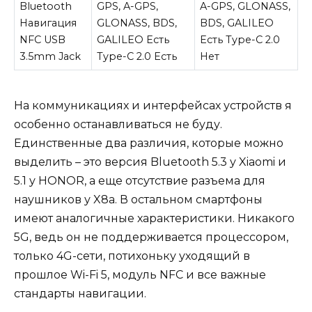
Bluetooth
GPS, A-GPS,
A-GPS, GLONASS,
Навигация
GLONASS, BDS,
BDS, GALILEO
NFC USB
GALILEO Есть
Есть Type-C 2.0
3.5mm Jack
Type-C 2.0 Есть
Нет
На коммуникациях и интерфейсах устройств я
особенно останавливаться не буду.
Единственные два различия, которые можно
выделить – это версия Bluetooth 5.3 у Xiaomi и
5.1 у HONOR, а еще отсутствие разъема для
наушников у X8a. В остальном смартфоны
имеют аналогичные характеристики. Никакого
5G, ведь он не поддерживается процессором,
только 4G-сети, потихоньку уходящий в
прошлое Wi-Fi 5, модуль NFC и все важные
стандарты навигации.