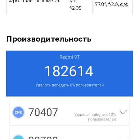
Фронтальная камера
1/4″,
77.8°, f/2.0, ф/ф
f/2.05
Производительность