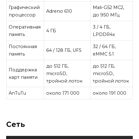
Графический
Mali-G52 MC2,
Adreno 610
процессор
до 950 МГц
Оперативная
3 / 4 ГБ,
4 ГБ
память
LPDDR4x
Постоянная
32 / 64 ГБ,
64 / 128 ГБ, UFS
память
eMMC 5.1
до 512 ГБ,
до 512 ГБ,
Поддержка
microSD,
microSD,
карт памяти
тройной лоток
тройной лоток
AnTuTu
около 171 000
около 191 000
Сеть