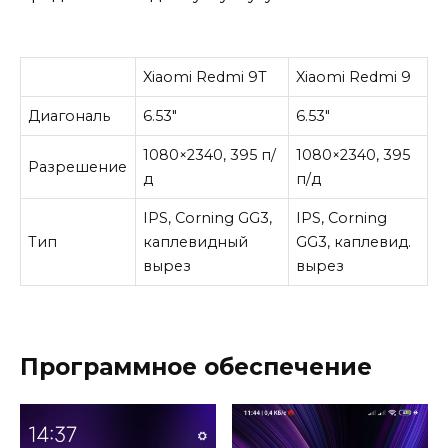
Xiaomi Redmi 9T
Xiaomi Redmi 9
Диагональ
6.53″
6.53″
1080×2340, 395 п/
1080×2340, 395
Разрешение
д
п/д
IPS, Corning GG3,
IPS, Corning
Тип
каплевидный
GG3, каплевид.
вырез
вырез
Программное обеспечение