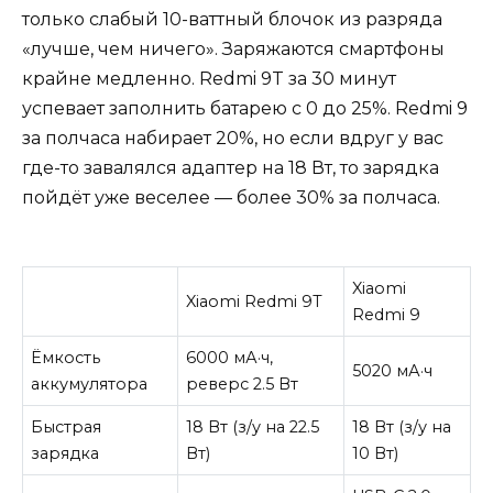
только слабый 10-ваттный блочок из разряда
«лучше, чем ничего». Заряжаются смартфоны
крайне медленно. Redmi 9T за 30 минут
успевает заполнить батарею с 0 до 25%. Redmi 9
за полчаса набирает 20%, но если вдруг у вас
где-то завалялся адаптер на 18 Вт, то зарядка
пойдёт уже веселее — более 30% за полчаса.
Xiaomi
Xiaomi Redmi 9T
Redmi 9
Ёмкость
6000 мА·ч,
5020 мА·ч
аккумулятора
реверс 2.5 Вт
Быстрая
18 Вт (з/у на 22.5
18 Вт (з/у на
зарядка
Вт)
10 Вт)