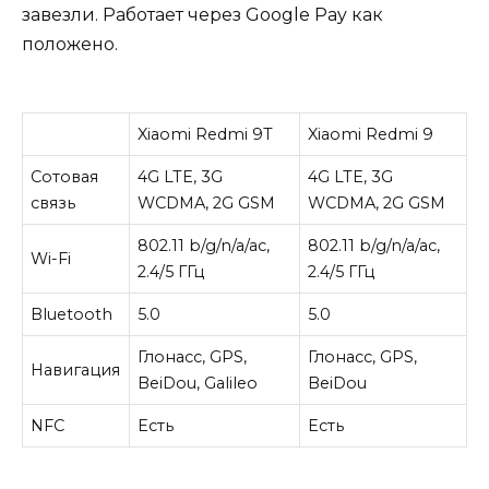
завезли. Работает через Google Pay как
положено.
Xiaomi Redmi 9T
Xiaomi Redmi 9
Сотовая
4G LTE, 3G
4G LTE, 3G
связь
WCDMA, 2G GSM
WCDMA, 2G GSM
802.11 b/g/n/a/ac,
802.11 b/g/n/a/ac,
Wi-Fi
2.4/5 ГГц
2.4/5 ГГц
Bluetooth
5.0
5.0
Глонасс, GPS,
Глонасс, GPS,
Навигация
BeiDou, Galileo
BeiDou
NFC
Есть
Есть