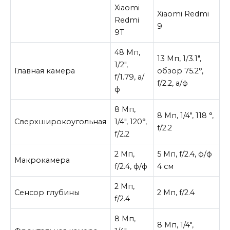
Xiaomi
Xiaomi Redmi
Redmi
9
9T
48 Мп,
13 Мп, 1/3.1″,
1/2″,
Главная камера
обзор 75.2°,
f/1.79, а/
f/2.2, а/ф
ф
8 Мп,
8 Мп, 1/4″, 118 °,
Сверхширокоугольная
1/4″, 120°,
f/2.2
f/2.2
2 Мп,
5 Мп, f/2.4, ф/ф
Макрокамера
f/2.4, ф/ф
4 см
2 Мп,
Сенсор глубины
2 Мп, f/2.4
f/2.4
8 Мп,
8 Мп, 1/4″,