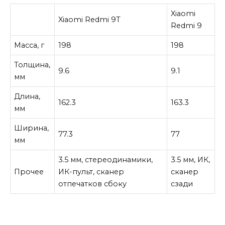
Xiaomi
Xiaomi Redmi 9T
Redmi 9
Масса, г
198
198
Толщина,
9.6
9.1
мм
Длина,
162.3
163.3
мм
Ширина,
77.3
77
мм
3.5 мм, стереодинамики,
3.5 мм, ИК,
Прочее
ИК-пульт, сканер
сканер
отпечатков сбоку
сзади