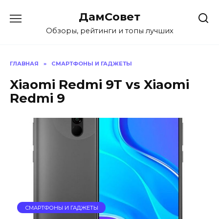
Перейти
ДамСовет
к
содержанию
Обзоры, рейтинги и топы лучших
ГЛАВНАЯ
»
СМАРТФОНЫ И ГАДЖЕТЫ
Xiaomi Redmi 9T vs Xiaomi
Redmi 9
СМАРТФОНЫ И ГАДЖЕТЫ