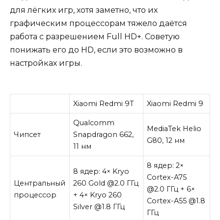
для лёгких игр, хотя заметно, что их
графическим процессорам тяжело даётся
работа с разрешением Full HD+. Советую
понижать его до HD, если это возможно в
настройках игры.
Xiaomi Redmi 9T
Xiaomi Redmi 9
Qualcomm
MediaTek Helio
Чипсет
Snapdragon 662,
G80, 12 нм
11 нм
8 ядер: 2×
8 ядер: 4× Kryo
Cortex-A75
Центральный
260 Gold @2.0 ГГц
@2.0 ГГц + 6×
процессор
+ 4× Kryo 260
Cortex-A55 @1.8
Silver @1.8 ГГц
ГГц