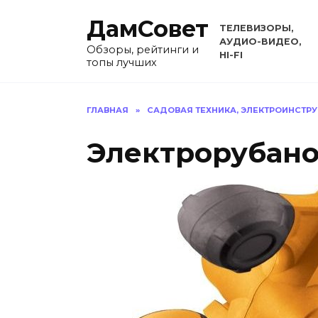
Перейти
ДамСовет
к
ТЕЛЕВИЗОРЫ,
содержанию
АУДИО-ВИДЕО,
Обзоры, рейтинги и
HI-FI
топы лучших
ГЛАВНАЯ
»
САДОВАЯ ТЕХНИКА, ЭЛЕКТРОИНСТР
Электрорубанок