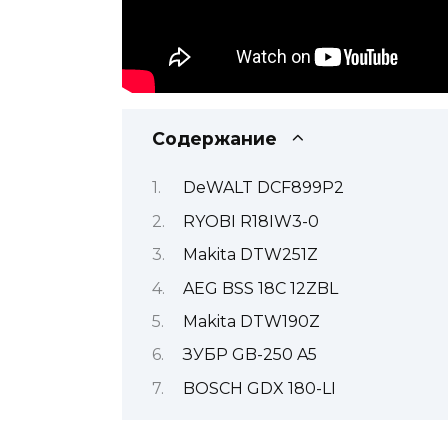
Содержание
DeWALT DCF899P2
RYOBI R18IW3-0
Makita DTW251Z
AEG BSS 18C 12ZBL
Makita DTW190Z
ЗУБР GB-250 A5
BOSCH GDX 180-LI