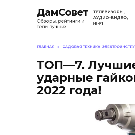
Перейти
ДамСовет
к
ТЕЛЕВИЗОРЫ,
содержанию
АУДИО-ВИДЕО,
Обзоры, рейтинги и
HI-FI
топы лучших
ГЛАВНАЯ
»
САДОВАЯ ТЕХНИКА, ЭЛЕКТРОИНСТР
ТОП—7. Лучши
ударные гайко
2022 года!