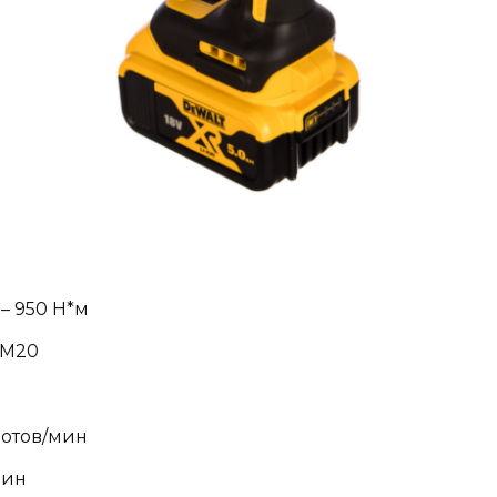
– 950 Н*м
 М20
ротов/мин
мин