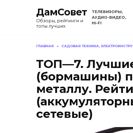
Перейти
ДамСовет
к
ТЕЛЕВИЗОРЫ,
содержанию
АУДИО-ВИДЕО,
Обзоры, рейтинги и
HI-FI
топы лучших
ГЛАВНАЯ
»
САДОВАЯ ТЕХНИКА, ЭЛЕКТРОИНСТР
ТОП—7. Лучши
(бормашины) п
металлу. Рейти
(аккумуляторн
сетевые)