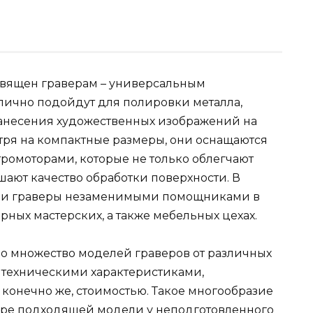
священ граверам – универсальным
тлично подойдут для полировки металла,
 нанесения художественных изображений на
отря на компактные размеры, они оснащаются
омоторами, которые не только облегчают
шают качество обработки поверхности. В
лали граверы незаменимыми помощниками в
ных мастерских, а также мебельных цехах.
о множество моделей граверов от различных
 техническими характеристиками,
онечно же, стоимостью. Такое многообразие
оре подходящей модели у неподготовленного