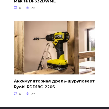
Makita DF332DWME
0
35
Аккумуляторная дрель-шуруповерт
Ryobi RDD18C-220S
0
37