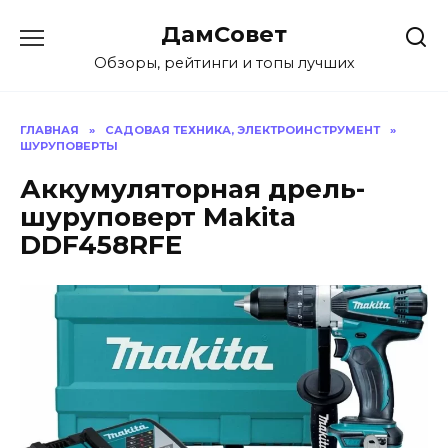
Перейти
ДамСовет
к
содержанию
Обзоры, рейтинги и топы лучших
ГЛАВНАЯ
»
САДОВАЯ ТЕХНИКА, ЭЛЕКТРОИНСТРУМЕНТ
»
ШУРУПОВЕРТЫ
Аккумуляторная дрель-
шуруповерт Makita
DDF458RFE