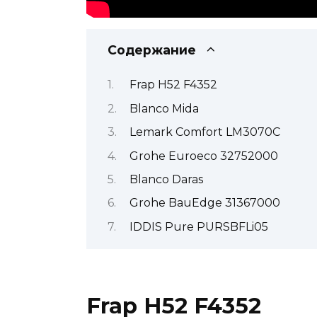
Содержание
Frap H52 F4352
Blanco Mida
Lemark Comfort LM3070C
Grohe Euroeco 32752000
Blanco Daras
Grohe BauEdge 31367000
IDDIS Pure PURSBFLi05
Frap H52 F4352