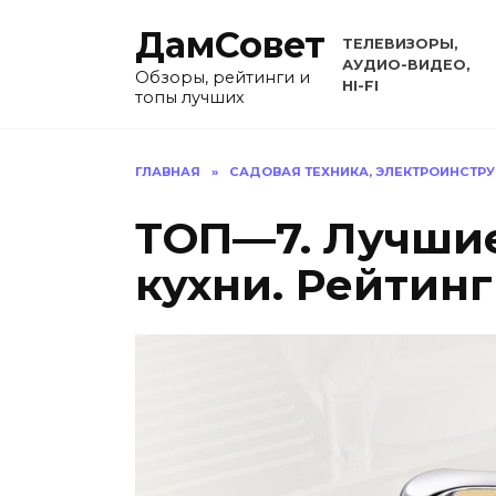
Перейти
ДамСовет
к
ТЕЛЕВИЗОРЫ,
содержанию
АУДИО-ВИДЕО,
Обзоры, рейтинги и
HI-FI
топы лучших
ГЛАВНАЯ
»
САДОВАЯ ТЕХНИКА, ЭЛЕКТРОИНСТР
ТОП—7. Лучшие
кухни. Рейтинг