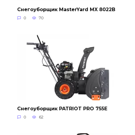
Снегоуборщик MasterYard MX 8022B
0
70
Снегоуборщик PATRIOT PRO 755E
0
62