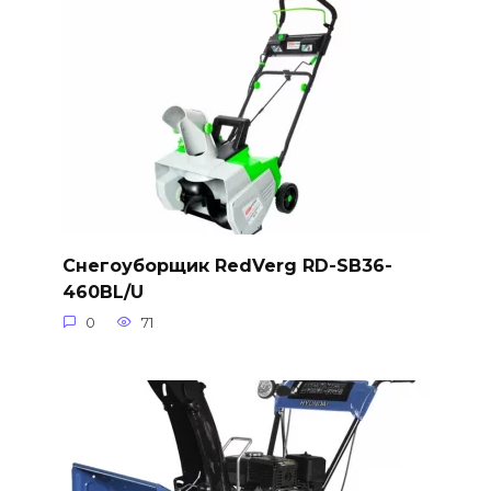
Снегоуборщик RedVerg RD-SB36-
460BL/U
0
71