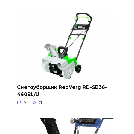
Снегоуборщик RedVerg RD-SB36-
460BL/U
0
71