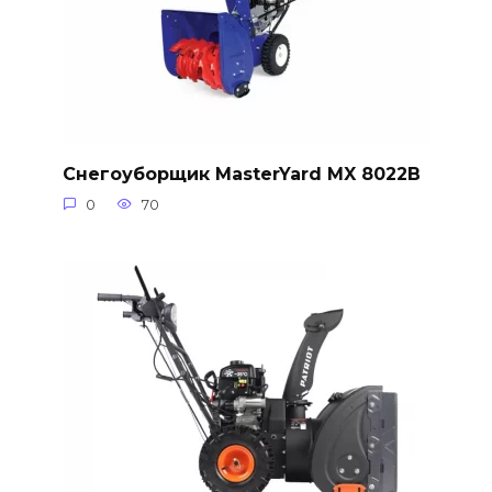
Снегоуборщик MasterYard MX 8022B
0
70