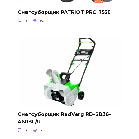
Снегоуборщик PATRIOT PRO 755E
0
62
Снегоуборщик RedVerg RD-SB36-
460BL/U
0
71