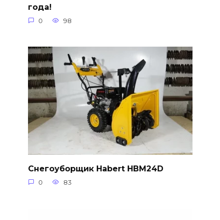
года!
0
98
Снегоуборщик Habert HBM24D
0
83