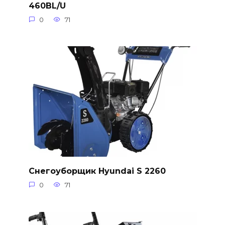
460BL/U
0
71
Снегоуборщик Hyundai S 2260
0
71