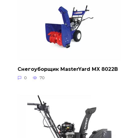
Снегоуборщик MasterYard MX 8022B
0
70