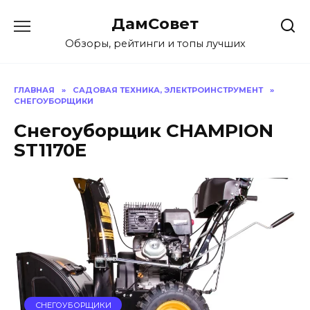
Перейти
ДамСовет
к
содержанию
Обзоры, рейтинги и топы лучших
ГЛАВНАЯ
»
САДОВАЯ ТЕХНИКА, ЭЛЕКТРОИНСТРУМЕНТ
»
СНЕГОУБОРЩИКИ
Снегоуборщик CHAMPION
ST1170E
СНЕГОУБОРЩИКИ