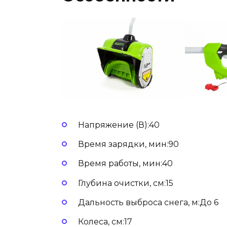
Напряжение (В):40
Время зарядки, мин:90
Время работы, мин:40
Глубина очистки, см:15
Дальность выброса снега, м:До 6
Колеса, см:17