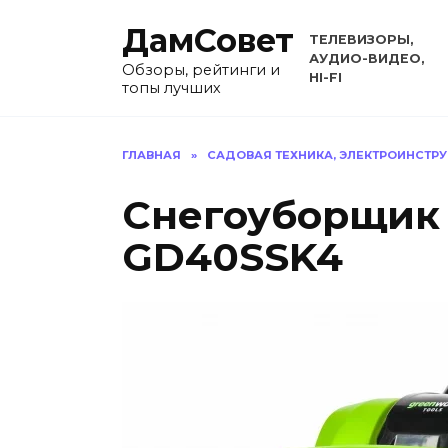
Перейти
ДамСовет
к
ТЕЛЕВИЗОРЫ,
содержанию
АУДИО-ВИДЕО,
Обзоры, рейтинги и
HI-FI
топы лучших
ГЛАВНАЯ
»
САДОВАЯ ТЕХНИКА, ЭЛЕКТРОИНСТР
Снегоуборщик 
GD40SSK4