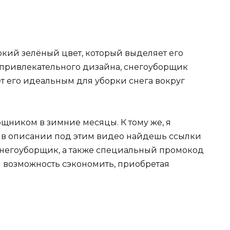
яркий зелёный цвет, который выделяет его
 привлекательного дизайна, снегоуборщик
т его идеальным для уборки снега вокруг
щником в зимние месяцы. К тому же, я
: в описании под этим видео найдешь ссылки
снегоуборщик, а также специальный промокод
я возможность сэкономить, приобретая