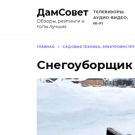
Перейти
ДамСовет
к
ТЕЛЕВИЗОРЫ,
содержанию
АУДИО-ВИДЕО,
Обзоры, рейтинги и
HI-FI
топы лучших
ГЛАВНАЯ
»
САДОВАЯ ТЕХНИКА, ЭЛЕКТРОИНСТР
Снегоуборщик 