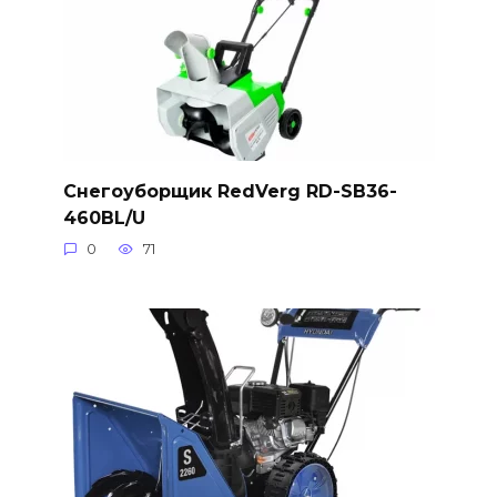
Снегоуборщик RedVerg RD-SB36-
460BL/U
0
71