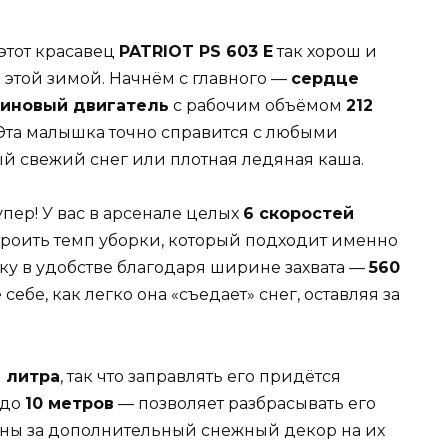
 этот красавец
PATRIOT PS 603 E
так хорош и
е этой зимой. Начнём с главного —
сердце
зиновый двигатель
с рабочим объёмом
212
 Эта малышка точно справится с любыми
й свежий снег или плотная ледяная каша.
упер! У вас в арсенале целых
6 скоростей
астроить темп уборки, который подходит именно
нку в удобстве благодаря ширине захвата —
560
 себе, как легко она «съедает» снег, оставляя за
6 литра
, так что заправлять его придётся
 до
10 метров
— позволяет разбрасывать его
арны за дополнительный снежный декор на их