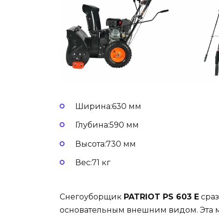
Ширина:630 мм
Глубина:590 мм
Высота:730 мм
Вес:71 кг
Снегоуборщик
PATRIOT PS 603 E
сраз
основательным внешним видом. Эта м