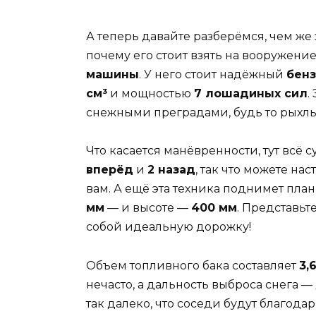
А теперь давайте разберёмся, чем же
почему его стоит взять на вооружени
машины
. У него стоит надёжный
бен
см³
и мощностью
7 лошадиных сил
.
снежными преградами, будь то рыхлы
Что касается манёвренности, тут всё с
вперёд
и
2 назад
, так что можете н
вам. А ещё эта техника поднимет пла
мм
— и высоте —
400 мм
. Представьте
собой идеальную дорожку!
Объем топливного бака составляет
3,
нечасто, а дальность выброса снега —
так далеко, что соседи будут благод