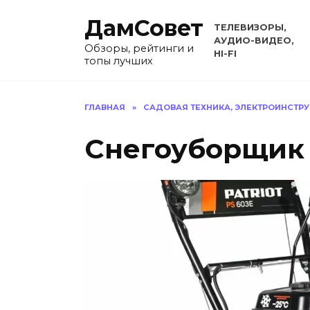
Перейти
ДамСовет
к
ТЕЛЕВИЗОРЫ,
содержанию
АУДИО-ВИДЕО,
Обзоры, рейтинги и
HI-FI
топы лучших
ГЛАВНАЯ
»
САДОВАЯ ТЕХНИКА, ЭЛЕКТРОИНСТР
Снегоуборщик 